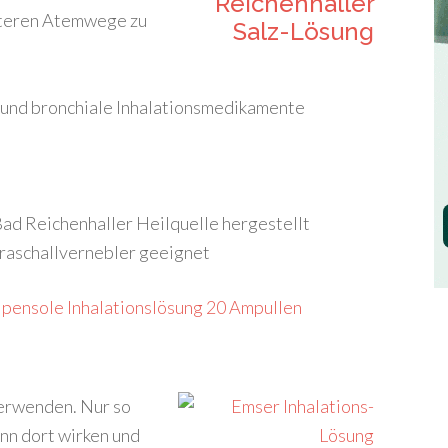
unteren Atemwege zu
e und bronchiale Inhalationsmedikamente
Bad Reichenhaller Heilquelle hergestellt
traschallvernebler geeignet
lpensole Inhalationslösung 20 Ampullen
verwenden. Nur so
nn dort wirken und