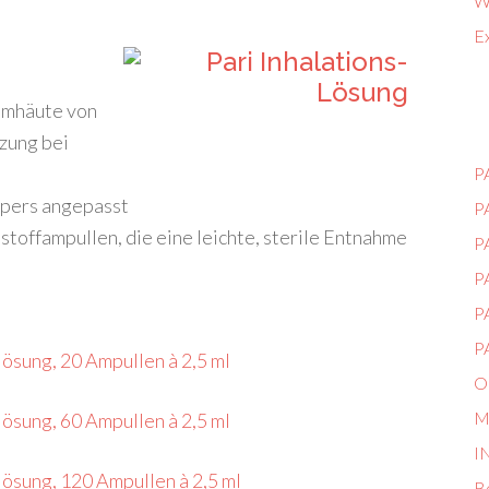
Wi
Ex
eimhäute von
zung bei
P
rpers angepasst
P
tstoffampullen, die eine leichte, sterile Entnahme
P
P
P
PA
lösung, 20 Ampullen à 2,5 ml
O
M
lösung, 60 Ampullen à 2,5 ml
I
lösung, 120 Ampullen à 2,5 ml
B