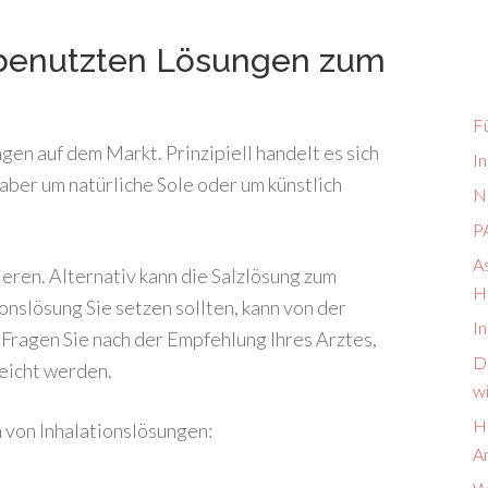
 benutzten Lösungen zum
F
gen auf dem Markt. Prinzipiell handelt es sich
I
 aber um natürliche Sole oder um künstlich
N
PA
As
eren. Alternativ kann die Salzlösung zum
H
nslösung Sie setzen sollten, kann von der
In
 Fragen Sie nach der Empfehlung Ihres Arztes,
Da
eicht werden.
w
Hä
 von Inhalationslösungen:
A