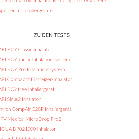
e kann man die Inhalations-Therapie unterstützen?
perten für Inhaliergeräte
ZU DEN TESTS
ARI BOY Classic Inhalator
ARI BOY Junior Inhalationssystem
ARI BOY Pro Inhalationssystem
ARI Compact2 Einsteiger-Inhalator
ARI BOY free Inhaliergerät
RI Sinus2 Inhalator
mron CompAir C28P Inhaliergerät
PV Medical MicroDrop Pro2
NQUA BR021000 Inhalator
eurer IH 55 Inhalator