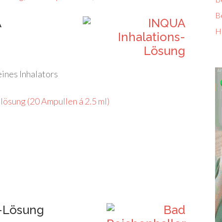
B
A
H
ines Inhalators
ösung (20 Ampullen á 2.5 ml)
s-Lösung