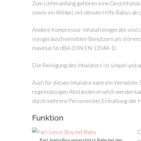
Zum Lieferumfang gehören eine Gesichtsmask
sowie ein Winkel, mit dessen Hilfe Babys ab
Andere Kompressor-Inhalationsgeräte sind d
von geräuschsensiblen Benutzern als störe
maximal 56 dBA (DIN EN 13544-1).
Die Reinigung des Inhalators ist simpel und u
Auch für diesen Inhalator kann ein Vernebler
regelmässigen Abständen ersetzt werden kan
durch mehrere Personen bei Einhaltung der H
Funktion
D
Pari JuniorBoy unterstützt Baby bei der