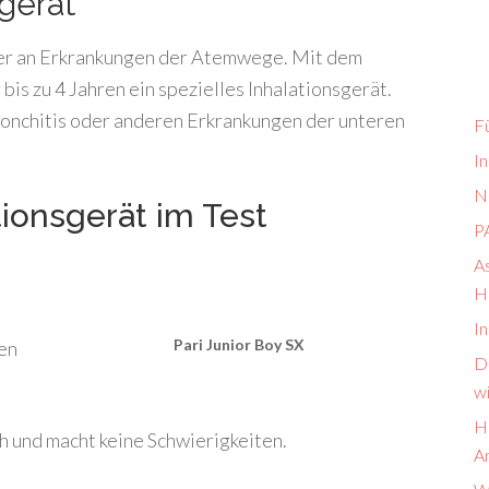
rgerät
nder an Erkrankungen der Atemwege. Mit dem
 bis zu 4 Jahren ein spezielles Inhalationsgerät.
Bronchitis oder anderen Erkrankungen der unteren
F
I
N
tionsgerät im Test
PA
As
H
In
Pari Junior Boy SX
en
Da
w
Hä
ch und macht keine Schwierigkeiten.
A