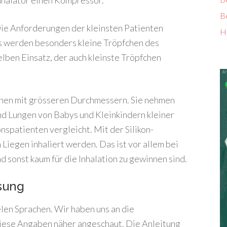
nhalator einen Kompressor.
B
ie Anforderungen der kleinsten Patienten
H
Es werden besonders kleine Tröpfchen des
lben Einsatz, der auch kleinste Tröpfchen
hen mit grösseren Durchmessern. Sie nehmen
nd Lungen von Babys und Kleinkindern kleiner
onspatienten vergleicht. Mit der Silikon-
iegen inhaliert werden. Das ist vor allem bei
nd sonst kaum für die Inhalation zu gewinnen sind.
sung
elen Sprachen. Wir haben uns an die
iese Angaben näher angeschaut. Die Anleitung