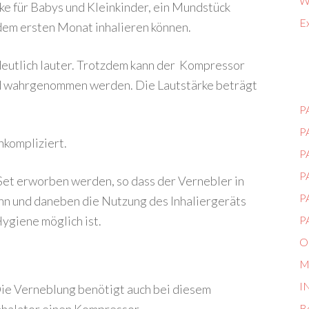
Wi
e für Babys und Kleinkinder, ein Mundstück
Ex
 dem ersten Monat inhalieren können.
eutlich lauter. Trotzdem kann der Kompressor
nd wahrgenommen werden. Die Lautstärke beträgt
P
P
nkompliziert.
P
P
 Set erworben werden, so dass der Vernebler in
P
n und daneben die Nutzung des Inhaliergeräts
ygiene möglich ist.
PA
O
M
I
ie Verneblung benötigt auch bei diesem
B