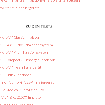
e kann man die Inhalations-Therapie unterstützen?
perten für Inhaliergeräte
ZU DEN TESTS
ARI BOY Classic Inhalator
ARI BOY Junior Inhalationssystem
ARI BOY Pro Inhalationssystem
ARI Compact2 Einsteiger-Inhalator
ARI BOY free Inhaliergerät
RI Sinus2 Inhalator
mron CompAir C28P Inhaliergerät
PV Medical MicroDrop Pro2
NQUA BR021000 Inhalator
eurer IH 55 Inhalator